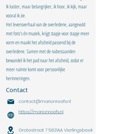
Ik luister, maar belangrijker, ik hoor, ik kijk, maar
vooral ik zie.
Het levensverhaal van de overledene, aangevuld
met foto’s én muziek, krijgt stapje voor stapje meer
vorm en maakt het afscheid passend bij de
overledene. Samen met de nabestaanden
bewandel ik het pad naar het afscheid, zodat er
meer ruimte komt voor persoonlijke
herinneringen.
Contact
contact@marionreefs.nl
https://marionreefs.nl
Grotestraat 7 5821AA Vierlingsbeek