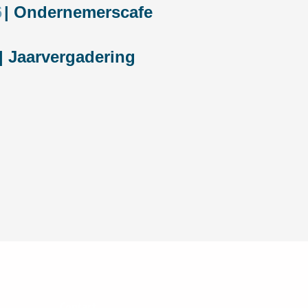
6
| Ondernemerscafe
| Jaarvergadering
Contact