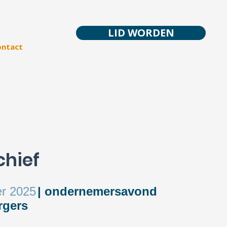
LID WORDEN
ontact
chief
r 2025
| ondernemersavond
rgers