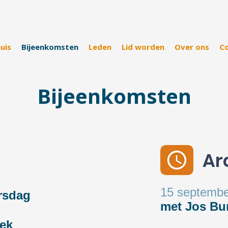
uis
Bijeenkomsten
Leden
Lid worden
Over ons
C
Bijeenkomsten
Ar
15 septembe
rsdag
met Jos Bu
oek