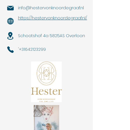
info@hestervonknoordegraaf.nl
https://hestervonknoordegraaf.nl/
Schootshof 4a 5825AS Overloon
'
+31642123299