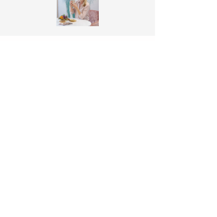
OVRV is een vereniging van, voor en door ondernemers uit
onze
regio in de plaatsen Vierlingsbeek, Overloon, Holthees,
Groeningen,
Maashees, Vortum-Mullem en Sambeek.
Contact
Grotestraat 126
5821 AJ Vierlingsbeek
T
0478-636389
E
secretariaat@ovrv.nl