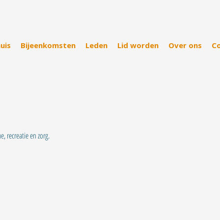
uis
Bijeenkomsten
Leden
Lid worden
Over ons
C
, recreatie en zorg.