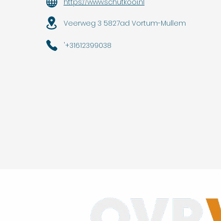
https://www.schutkooi.nl
Veerweg 3 5827ad Vortum-Mullem
'+31612399038